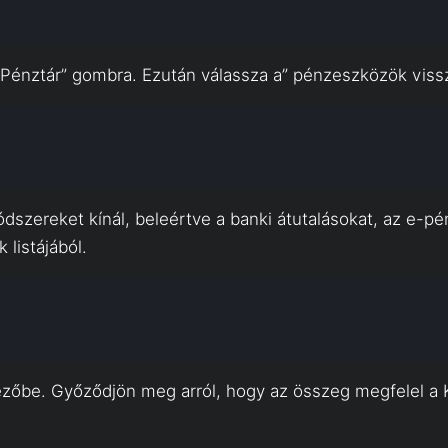
 “Pénztár” gombra. Ezután válassza a” pénzeszközök vissz
ereket kínál, beleértve a banki átutalásokat, az e-pénzt
listájából.
mezőbe. Győződjön meg arról, hogy az összeg megfelel a 