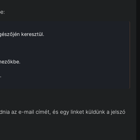
e:
észőjén keresztül.
 mezőkbe.
.
 adnia az e-mail címét, és egy linket küldünk a jelszó