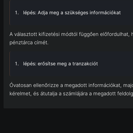
lépés: Adja meg a szükséges információkat
A választott kifizetési módtól függően előfordulhat
pénztárca címét.
lépés: erősítse meg a tranzakciót
Óvatosan ellenőrizze a megadott információkat, maj
kérelmet, és átutalja a számlájára a megadott feldolg