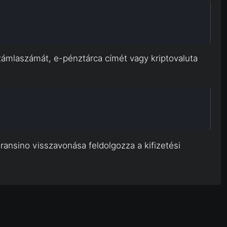
számlaszámát, e-pénztárca címét vagy kriptovaluta
ansino visszavonása feldolgozza a kifizetési