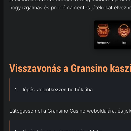
hogy izgalmas és problémamentes játékokat élvezh
Visszavonás a Gransino kaszi
lépés: Jelentkezzen be fiókjába
Látogasson el a Gransino Casino weboldalára, és jele