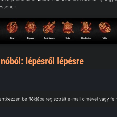
essenek.
nóból: lépésről lépésre
ntkezzen be fiókjába regisztrált e-mail címével vagy fel