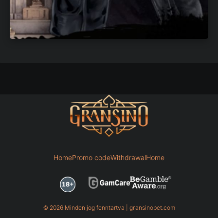
Home
Promo code
Withdrawal
Home
© 2026 Minden jog fenntartva | gransinobet.com