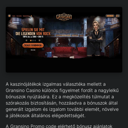
A kaszinójátékok izgalmas választéka mellett a
Gransino Casino különös figyelmet fordít a nagylelkű
bónuszok nyújtására. Ez a megközelítés túlmutat a
szórakozás biztosításán, hozzáadva a bónuszok által
generált izgalom és izgalom további elemét, növelve
a játékosok általános elégedettségét.
A Gransino Promo code elérhető bónusz ajánlatok