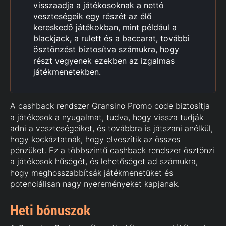
visszaadja a játékosoknak a nettó
veszteségeik egy részét az élő
kereskedő játékokban, mint például a
blackjack, a rulett és a baccarat, további
ösztönzést biztosítva számukra, hogy
részt vegyenek ezekben az izgalmas
játékmenetekben.
A cashback rendszer Gransino Promo code biztosítja
a játékosok a nyugalmat, tudva, hogy vissza tudják
adni a veszteségeiket, és továbbra is játszani anélkül,
hogy kockáztatnák, hogy elveszítik az összes
pénzüket. Ez a többszintű cashback rendszer ösztönzi
a játékosok hűségét, és lehetőséget ad számukra,
hogy meghosszabbítsák játékmenetüket és
potenciálisan nagy nyereményeket kapjanak.
Heti bónuszok