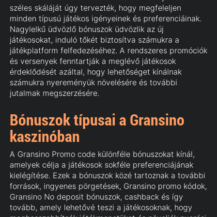
széles skáláját úgy tervezték, hogy megfeleljen
minden típusú játékos igényeinek és preferenciáinak.
Nagylelkű üdvözlő bónuszok üdvözlik az új
játékosokat, induló tőkét biztosítva számukra a
játékplatform felfedezéséhez. A rendszeres promóciók
és versenyek fenntartják a meglévő játékosok
érdeklődését azáltal, hogy lehetőséget kínálnak
számukra nyereményük növelésére és további
jutalmak megszerzésére.
Bónuszok típusai a Gransino
kaszinóban
A Gransino Promo code különféle bónuszokat kínál,
amelyek célja a játékosok sokféle preferenciájának
kielégítése. Ezek a bónuszok közé tartoznak a további
források, ingyenes pörgetések, Gransino promo kódok,
Gransino No deposit bónuszok, cashback és így
tovább, amely lehetővé teszi a játékosoknak, hogy